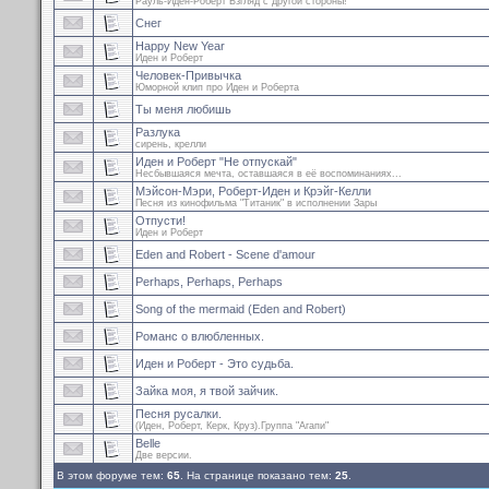
Рауль-Иден-Роберт Взгляд с другой стороны!
Снег
Happy New Year
Иден и Роберт
Человек-Привычка
Юморной клип про Иден и Роберта
Ты меня любишь
Разлука
сирень, крелли
Иден и Роберт "Не отпускай"
Несбывшаяся мечта, оставшаяся в её воспоминаниях...
Мэйсон-Мэри, Роберт-Иден и Крэйг-Келли
Песня из кинофильма "Титаник" в исполнении Зары
Отпусти!
Иден и Роберт
Eden and Robert - Scene d'amour
Perhaps, Perhaps, Perhaps
Song of the mermaid (Eden and Robert)
Романс о влюбленных.
Иден и Роберт - Это судьба.
Зайка моя, я твой зайчик.
Песня русалки.
(Иден, Роберт, Керк, Круз).Группа "Агапи"
Belle
Две версии.
В этом форуме тем:
65
. На странице показано тем:
25
.