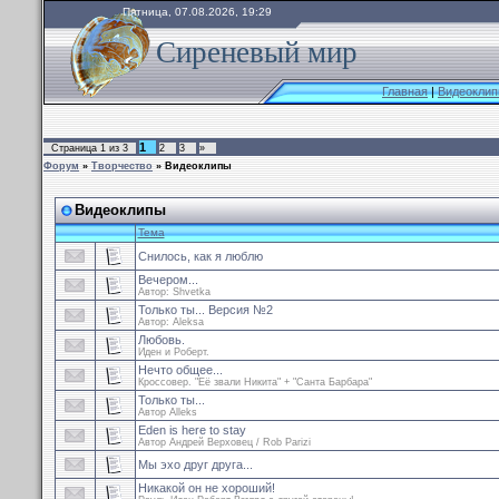
Пятница, 07.08.2026, 19:29
Сиреневый мир
Главная
|
Видеоклип
1
Страница
1
из
3
2
3
»
Форум
»
Творчество
»
Видеоклипы
Видеоклипы
Тема
Снилось, как я люблю
Вечером...
Автор: Shvetka
Только ты... Версия №2
Автор: Aleksa
Любовь.
Иден и Роберт.
Нечто общее...
Кроссовер. "Её звали Никита" + "Санта Барбара"
Только ты...
Автор Alleks
Eden is here to stay
Автор Андрей Верховец / Rob Parizi
Мы эхо друг друга...
Никакой он не хороший!