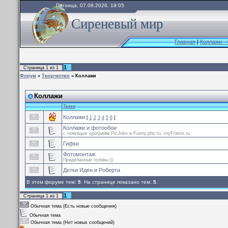
Пятница, 07.08.2026, 19:05
Сиреневый мир
Главная
|
Коллажи -
1
Страница
1
из
1
Форум
»
Творчество
»
Коллажи
Коллажи
Тема
Коллажи
[
1
2
3
4
5
6
]
Коллажи и фотообои
с помощью программ PicJoke и Funny.pho.to, myFrame.ru,
Гифки
Фотомонтаж
Приделанные головы ))
Детки Иден и Роберта
В этом форуме тем:
5
. На странице показано тем:
5
.
1
Страница
1
из
1
Обычная тема (Есть новые сообщения)
Обычная тема
Обычная тема (Нет новых сообщений)