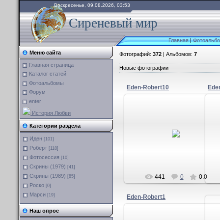
Воскресенье, 09.08.2026, 03:53
Сиреневый мир
Главная
|
Фотоальб
Меню сайта
Фотографий:
372
| Альбомов:
7
Главная страница
Новые фотографии
Каталог статей
Фотоальбомы
Eden-Robert10
Ede
Форум
enter
История Любви
Категории раздела
26.04.2014
Иден
[101]
Иден_Парризи
Роберт
[118]
Фотосессия
[10]
Скрины (1979)
[41]
Скрины (1989)
441
0
0.0
[85]
Роско
[0]
Марси
[19]
Eden-Robert1
Наш опрос